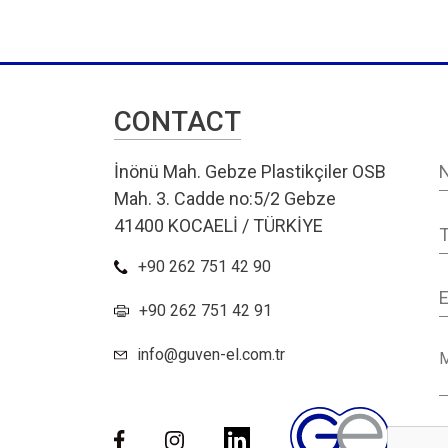
CONTACT
İnönü Mah. Gebze Plastikçiler OSB
Mah. 3. Cadde no:5/2 Gebze
41400 KOCAELİ / TÜRKİYE
+90 262 751 42 90
+90 262 751 42 91
info@guven-el.com.tr