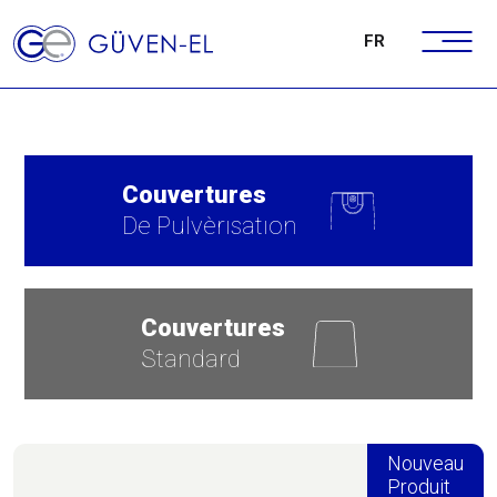
FR
Couvertures
De Pulvèrısatıon
Couvertures
Standard
Nouveau
Produit