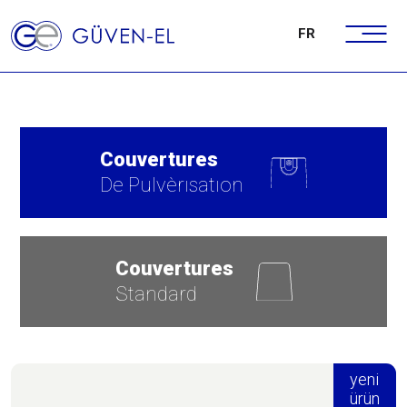
FR
Couvertures
De Pulvèrısatıon
Couvertures
Standard
yeni
ürün